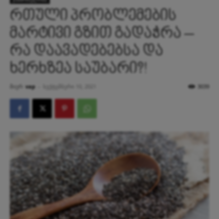
რთული პრობლემების
მარტივი გზით გადაჭრა –
რა დაავადებებსა და
ხერხზეა საუბარი?!
მიერ
vap
-
სექტემბერი 10, 2021
3039