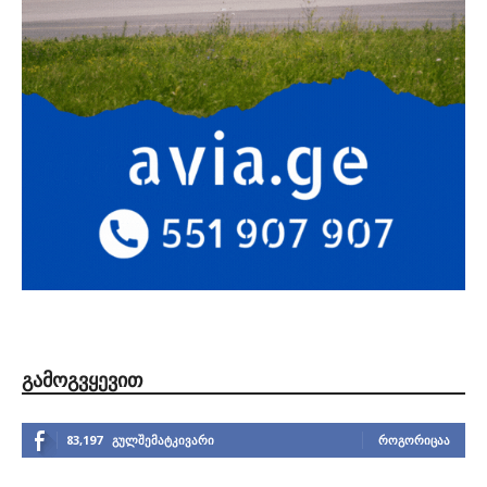
ᲒᲐᲛᲝᲒᲕᲧᲔᲕᲘᲗ
83,197
გულშემატკივარი
ᲠᲝᲒᲝᲠᲘᲪᲐᲐ