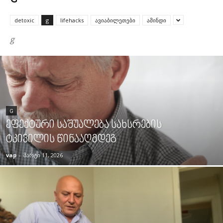
G
detoxic
g
lifehacks
ავიაბილეთები
ამინდი
g
G
ეფექტური საშუალება სახსრების
ტკივილის წინააღმდეგ
vap
-
მარტი 11, 2026