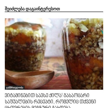
ᲨᲔᲘᲫᲚᲔᲑᲐ ᲓᲐᲒᲐᲘᲜᲢᲔᲠᲔᲡᲝᲗ
ჯანმრთელობა
ვიტამინებით სავსე ქილა! გასაოცარი
საშუალების რეცეპტი, რომელიც თქვენი