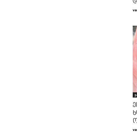
დ
va
ჯ
ე
ხ
ო
va