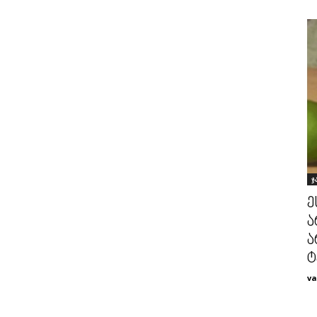
ჯ
ე
ა
ა
ტ
va