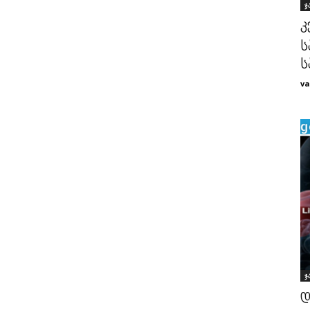
ჯ
კ
ს
ს
va
ჯ
დ