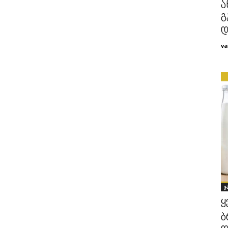
ა
გ
დ
va
ჯ
ყ
ბ