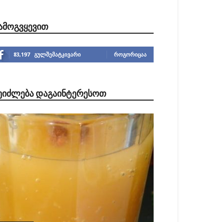
ᲐᲛᲝᲒᲕᲧᲔᲕᲘᲗ
83,197
გულშემატკივარი
ᲠᲝᲒᲝᲠᲘᲪᲐᲐ
ᲔᲘᲫᲚᲔᲑᲐ ᲓᲐᲒᲐᲘᲜᲢᲔᲠᲔᲡᲝᲗ