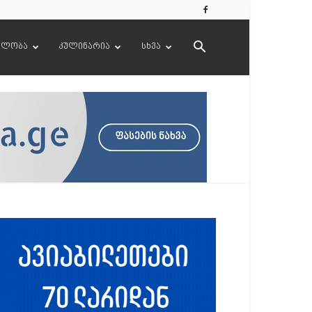
ელობა
კულინარია
სხვა