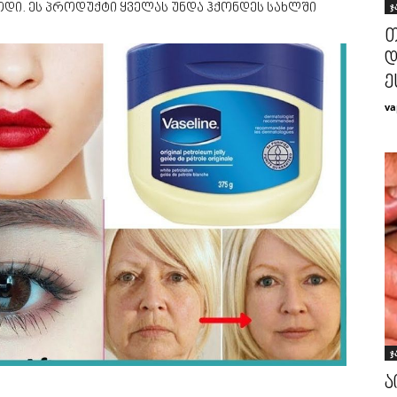
ჯ
ოდი. ეს პროდუქტი ყველას უნდა ჰქონდეს სახლში
თ
დ
ე
va
ჯ
ა