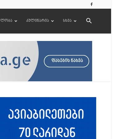
ელობა
კულინარია
სხვა