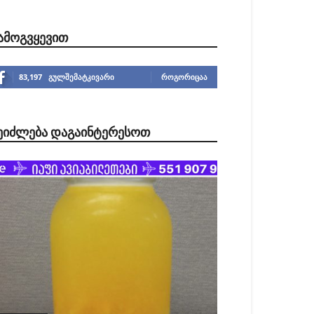
ᲐᲛᲝᲒᲕᲧᲔᲕᲘᲗ
83,197
გულშემატკივარი
ᲠᲝᲒᲝᲠᲘᲪᲐᲐ
ᲔᲘᲫᲚᲔᲑᲐ ᲓᲐᲒᲐᲘᲜᲢᲔᲠᲔᲡᲝᲗ