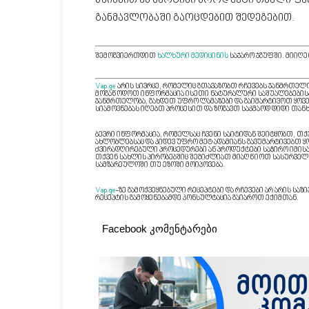
წაისვით ეს მარტივი პროდუქტი თხელი ფენ
განმავლობაში გაოცდებით შედეგებით.
შემოგვიერთდით
ხალხური მედიცინის
საჯარო ჯგუფში. მიიღე
Vap.ge
არის სივრცე, რომელიც გთავაზობთ რჩევებს ჯანმრთელობ
მოგაწოდოთ ინფორმაცია ისეთი ნატურალური საშუალებებისა 
ჯანმრთელობა, გახდეთ უფრო ლამაზები და გაიმარტივოთ ყოვე
სიამოვნებას იღებთ პროცესით და ზოგავთ საკმაოდ დიდი თანხ
ბევრი ინფორმაცია, რომელსაც ჩვენი საიტიდან შეიტყობთ, თ
ახლობლებსაც და კიდევ უფრო მეტ ადამიანს გავუმარტივებთ
ძვირადღირებული პროცედურები ან პროდუქტები საჭირო იმისა
თქვენ სახლის პირობებშიც შეგიძლიათ მიაღწიოთ სასურველ 
სამზარეულოში თუ ეზოში მოიპოვება.
Vap.ge
-ზე გამოქვეყნებული რეცეპტები და რჩევები არ არის ს
რეცეპტის გამოყენებამდე კონსულტაცია გაიაროთ ექიმთან.
Facebook კომენტარები