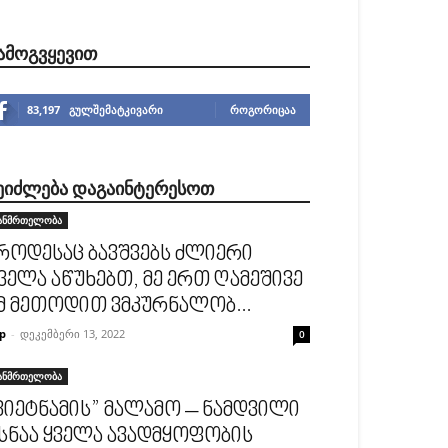
ᲐᲛᲝᲒᲕᲧᲔᲕᲘᲗ
83,197
გულშემატკივარი
ᲠᲝᲒᲝᲠᲘᲪᲐᲐ
ᲔᲘᲫᲚᲔᲑᲐ ᲓᲐᲒᲐᲘᲜᲢᲔᲠᲔᲡᲝᲗ
ანმრთელობა
როდესაც ბავშვებს ძლიერი
ველა აწუხებთ, მე ერთ ღამეშივე
მ მეთოდით ვმკურნალობ...
p
-
დეკემბერი 13, 2022
0
ანმრთელობა
ვიეტნამის” მალამო – ნამდვილი
სნაა ყველა ავადმყოფობის