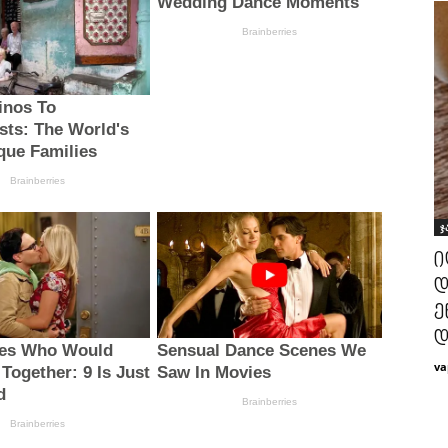
ჯ
ი
დ
ე
დ
va