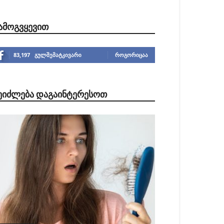
ᲐᲛᲝᲒᲕᲧᲔᲕᲘᲗ
83,197
გულშემატკივარი
ᲠᲝᲒᲝᲠᲘᲪᲐᲐ
ᲔᲘᲫᲚᲔᲑᲐ ᲓᲐᲒᲐᲘᲜᲢᲔᲠᲔᲡᲝᲗ