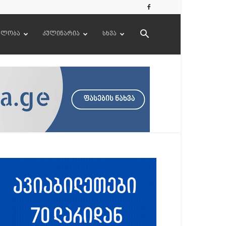
ელობა
კულინარია
სხვა