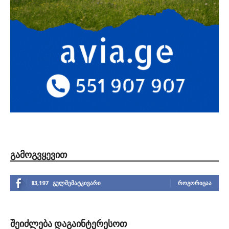
ᲒᲐᲛᲝᲒᲕᲧᲔᲕᲘᲗ
83,197
გულშემატკივარი
ᲠᲝᲒᲝᲠᲘᲪᲐᲐ
ᲨᲔᲘᲫᲚᲔᲑᲐ ᲓᲐᲒᲐᲘᲜᲢᲔᲠᲔᲡᲝᲗ