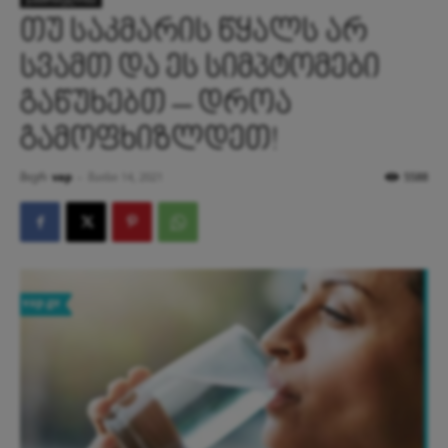
თუ საკმარის წყალს არ
სვამთ და ეს სიმპტომები
გაწუხებთ – დროა
გამოფხიზლდეთ!
მიერ
vap
-
მაისი 14, 2021
5588