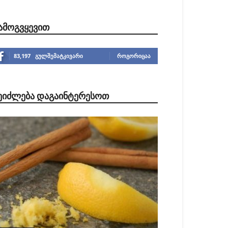
ᲐᲛᲝᲒᲕᲧᲔᲕᲘᲗ
83,197
გულშემატკივარი
ᲠᲝᲒᲝᲠᲘᲪᲐᲐ
ᲔᲘᲫᲚᲔᲑᲐ ᲓᲐᲒᲐᲘᲜᲢᲔᲠᲔᲡᲝᲗ