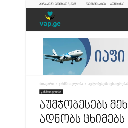
პარასკევი, აგვისტო 7, 2026
ჩვენს შესახებ
კონტაქტი
vap.ge
მთავარი
ჯანმრთელობა
აუმჯობესებს მეხსიერება
ჯანმრთელობა
აუმჯობესებს მე
ადნობს ცხიმებს 