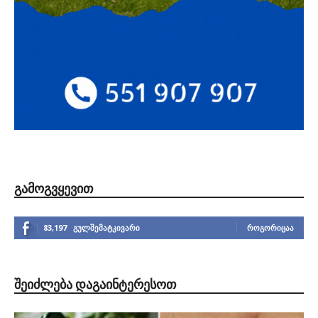
ᲒᲐᲛᲝᲒᲕᲧᲔᲕᲘᲗ
83,197
გულშემატკივარი
ᲠᲝᲒᲝᲠᲘᲪᲐᲐ
ᲨᲔᲘᲫᲚᲔᲑᲐ ᲓᲐᲒᲐᲘᲜᲢᲔᲠᲔᲡᲝᲗ