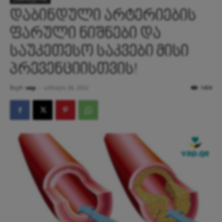
დაბინდული არტერიების
ფარული ნიშნები და
საუკეთესო საკვები მისი
პრევენციისთვის!
მიერ
vap
-
აპრილი 28, 2022
1404